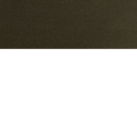
Scroll
枚方市 分譲マンション改装工事
住所:
大阪府枚方市
費用:
380万円