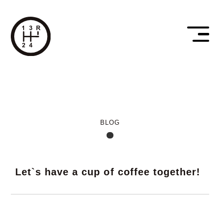
BLOG
Let`s have a cup of coffee together!