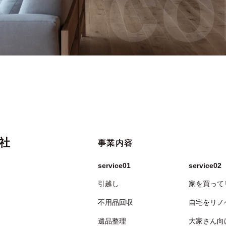
co
社
事業内容
service01
service02
引越し
家を買って
不用品回収
自宅をリノ
遺品整理
大家さん向