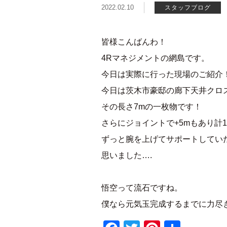
2022.02.10
スタッフブログ
皆様こんばんわ！
4Rマネジメントの網島です。
今日は実際に行った現場のご紹介
今日は茨木市豪邸の廊下天井クロ
その長さ7mの一枚物です！
さらにジョイントで+5mもあり計1
ずっと腕を上げてサポートしてい
思いました….
悟空って流石ですね。
僕なら元気玉完成するまでに力尽