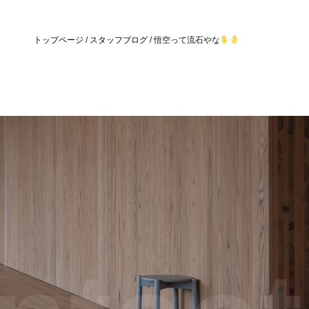
トップページ
/
スタッフブログ
/
悟空って流石やな