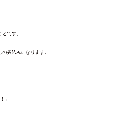
ことです。
じの煮込みになります。」
！」
つ！」