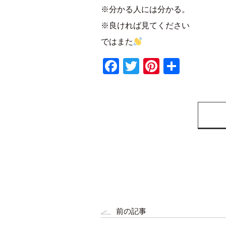
※分かる人には分かる。
※良ければ見てください
ではまた
Facebook
Twitter
Pinterest
共
有
前の記事