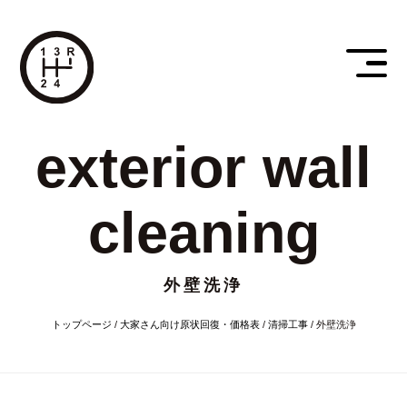
exterior wall
cleaning
外壁洗浄
トップページ
/
大家さん向け原状回復・価格表
/
清掃工事
/
外壁洗浄