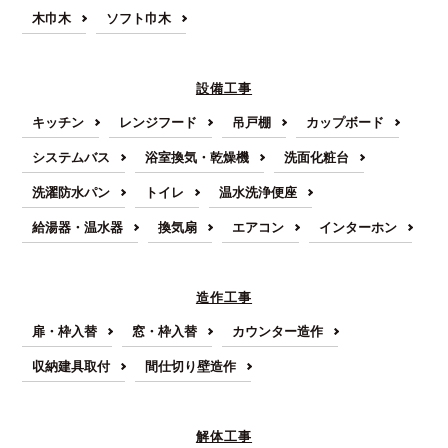
木巾木
ソフト巾木
設備工事
キッチン
レンジフード
吊戸棚
カップボード
システムバス
浴室換気・乾燥機
洗面化粧台
洗濯防水パン
トイレ
温水洗浄便座
給湯器・温水器
換気扇
エアコン
インターホン
造作工事
扉・枠入替
窓・枠入替
カウンター造作
収納建具取付
間仕切り壁造作
解体工事