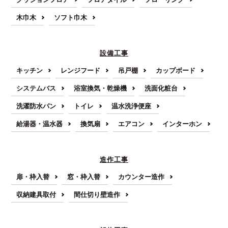
木巾木
ソフト巾木
設備工事
キッチン
レンジフード
吊戸棚
カップボード
システムバス
浴室換気・乾燥機
洗面化粧台
洗濯防水パン
トイレ
温水洗浄便座
給湯器・温水器
換気扇
エアコン
インターホン
造作工事
扉・枠入替
窓・枠入替
カウンター造作
収納建具取付
間仕切り壁造作