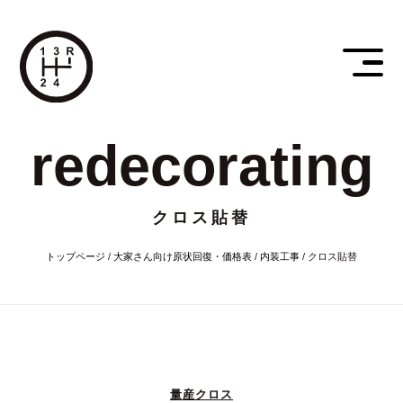
redecorating
クロス貼替
トップページ
/
大家さん向け原状回復・価格表
/
内装工事
/
クロス貼替
量産クロス