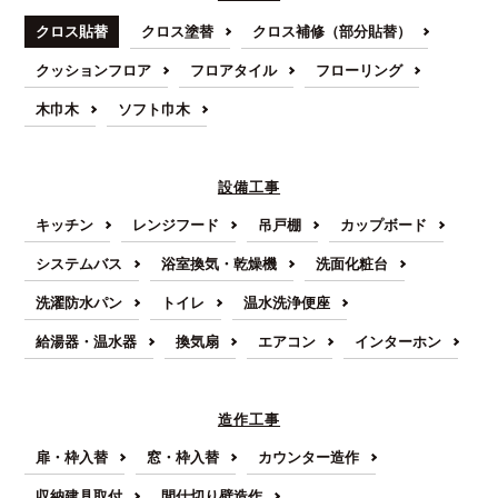
クロス貼替
クロス塗替
クロス補修（部分貼替）
クッションフロア
フロアタイル
フローリング
木巾木
ソフト巾木
設備工事
キッチン
レンジフード
吊戸棚
カップボード
システムバス
浴室換気・乾燥機
洗面化粧台
洗濯防水パン
トイレ
温水洗浄便座
給湯器・温水器
換気扇
エアコン
インターホン
造作工事
扉・枠入替
窓・枠入替
カウンター造作
収納建具取付
間仕切り壁造作