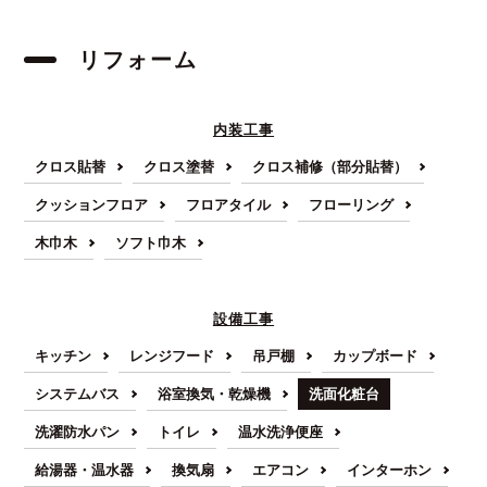
リフォーム
内装工事
クロス貼替
クロス塗替
クロス補修（部分貼替）
クッションフロア
フロアタイル
フローリング
木巾木
ソフト巾木
設備工事
キッチン
レンジフード
吊戸棚
カップボード
システムバス
浴室換気・乾燥機
洗面化粧台
洗濯防水パン
トイレ
温水洗浄便座
給湯器・温水器
換気扇
エアコン
インターホン