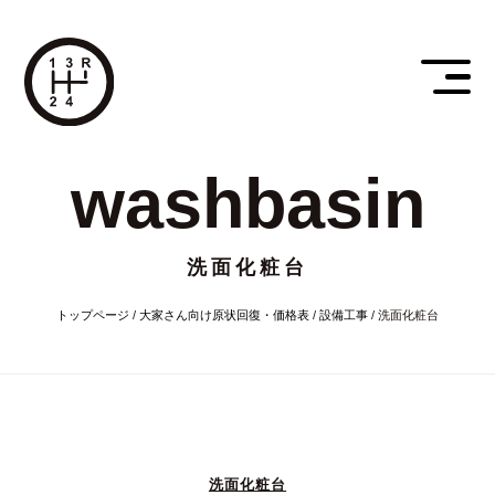
washbasin
洗面化粧台
トップページ
/
大家さん向け原状回復・価格表
/
設備工事
/
洗面化粧台
洗面化粧台