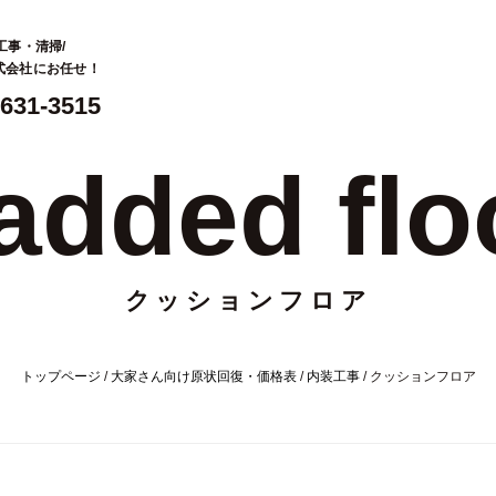
工事・清掃/
株式会社にお任せ！
-631-3515
added flo
クッションフロア
トップページ
/
大家さん向け原状回復・価格表
/
内装工事
/
クッションフロア