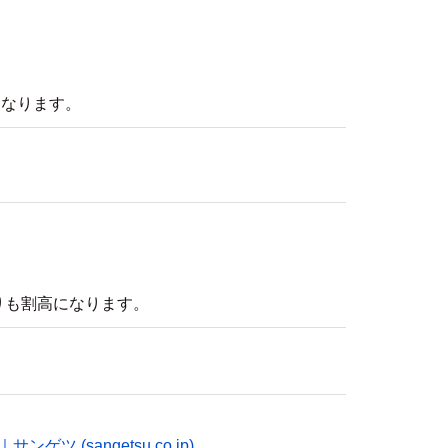
になります。
りも割高になります。
。
ゲツ (sangetsu.co.jp)