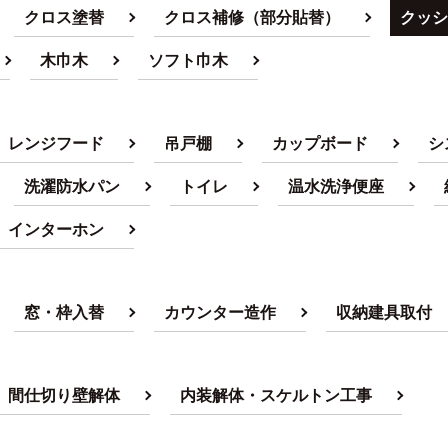
クロス塗替
クロス補修（部分貼替）
クッシ
木巾木
ソフト巾木
レンジフード
吊戸棚
カップボード
シ
洗濯防水パン
トイレ
温水洗浄便座
インターホン
窓・枠入替
カウンター造作
収納建具取付
間仕切り壁解体
内装解体・スケルトン工事