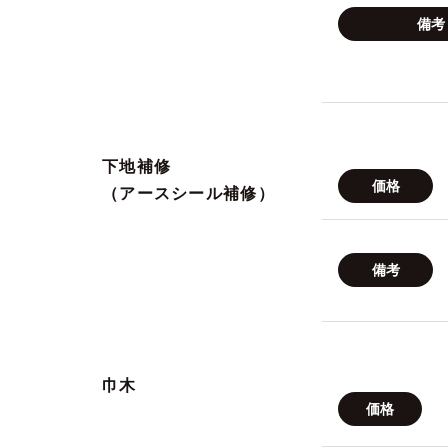
備考
下地補修
価格
（アースシール補修）
備考
巾木
価格